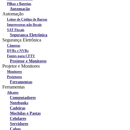
Pilhas e Baterias
Automação
Automação
Leitor de Código de Barras
Impressoras não fiscais
SAT Fiscais
Segurança Eletrônica
Segurança Eletrônica
Câmeras
DVRs e NVRs
Fontes para CFTV
Projetor e Monitores
Projetor e Monitores
Monitores
Projetores
Ferramentas
Ferramentas
Alicates
Computadores
Notebooks
Cadeiras
Mochilas e Pastas
Celulares
Servidores
Cabos