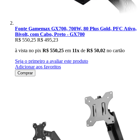
Fonte Gamemax GX700, 700W, 80 Plus Gold, PFC Ativo,
Bivolt, com Cabo, Preto - GX700
R$ 550,25
R$ 495,23
à vista no pix
R$ 550,25
em
11x
de
R$ 50,02
no cartão
Seja o primeiro a avaliar este produto
Adicionar aos favoritos
Comprar