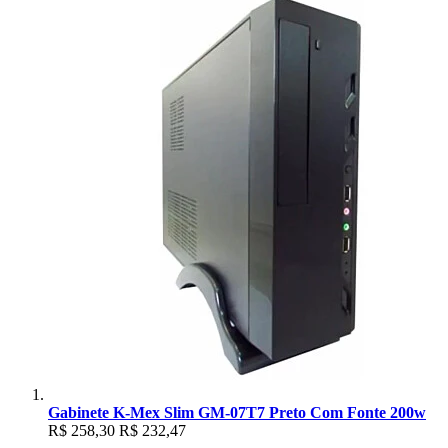
Gabinete K-Mex Slim GM-07T7 Preto Com Fonte 200w
R$ 258,30
R$ 232,47