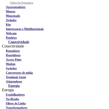
Cabos de Segurança
Apresentadores
Mouses
Mousepads
Teclados
Kits
Impressoras e Multifuncionais
Webcam
Pendrive
Conectividade
Conectividade
Roteadores
Repetidores
Access Point
Modem
Switches
Conversores de mídia
Terminais Gpon
Adaptadores
Energia
Energia
Estabilizadores
No-Breaks
Filtros de Linha
Transformadores