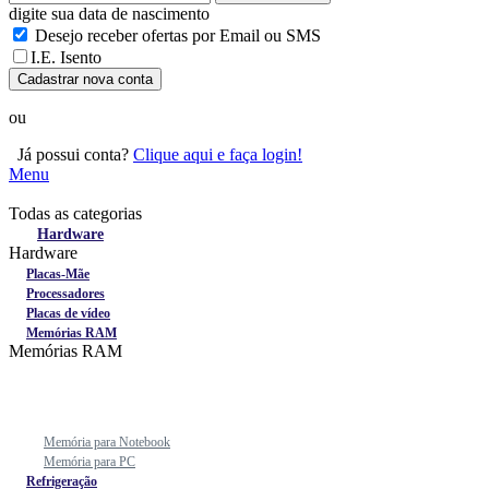
digite sua data de nascimento
Desejo receber ofertas por Email ou SMS
I.E. Isento
Cadastrar nova conta
ou
Já possui conta?
Clique aqui e faça login!
Menu
Todas as categorias
Todas as categorias
Hardware
Hardware
Placas-Mãe
Processadores
Placas de vídeo
Memórias RAM
Memórias RAM
Memória para Notebook
Memória para PC
Refrigeração