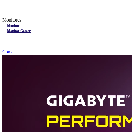
Lançamentos
Nobreak
Monitores
Monitores
Monitor
Monitor Gamer
Processadores
Linha Gamer
Openbox
Conta