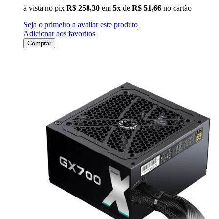
à vista no pix
R$ 258,30
em
5x
de
R$ 51,66
no cartão
Seja o primeiro a avaliar este produto
Adicionar aos favoritos
Comprar