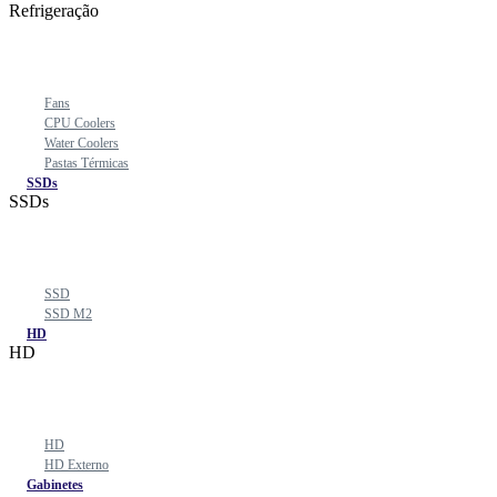
Refrigeração
Fans
CPU Coolers
Water Coolers
Pastas Térmicas
SSDs
SSDs
SSD
SSD M2
HD
HD
HD
HD Externo
Gabinetes