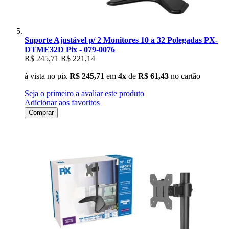
Suporte Ajustável p/ 2 Monitores 10 a 32 Polegadas PX-
DTME32D Pix - 079-0076
R$ 245,71
R$ 221,14
à vista no pix
R$ 245,71
em
4x
de
R$ 61,43
no cartão
Seja o primeiro a avaliar este produto
Adicionar aos favoritos
Comprar