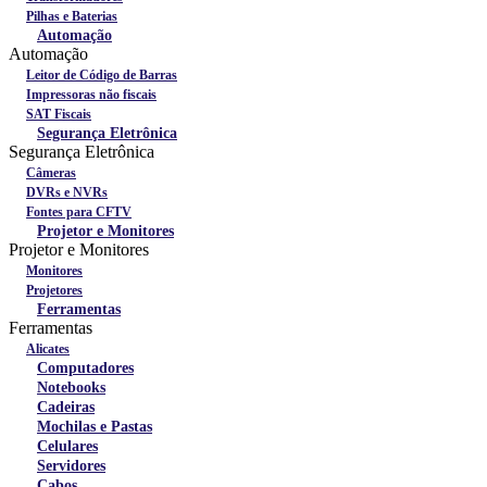
Pilhas e Baterias
Automação
Automação
Leitor de Código de Barras
Impressoras não fiscais
SAT Fiscais
Segurança Eletrônica
Segurança Eletrônica
Câmeras
DVRs e NVRs
Fontes para CFTV
Projetor e Monitores
Projetor e Monitores
Monitores
Projetores
Ferramentas
Ferramentas
Alicates
Computadores
Notebooks
Cadeiras
Mochilas e Pastas
Celulares
Servidores
Cabos