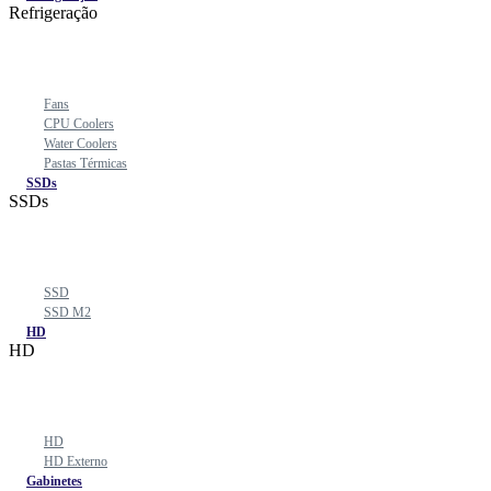
Refrigeração
Fans
CPU Coolers
Water Coolers
Pastas Térmicas
SSDs
SSDs
SSD
SSD M2
HD
HD
HD
HD Externo
Gabinetes