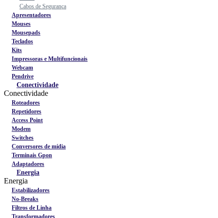
Cabos de Segurança
Apresentadores
Mouses
Mousepads
Teclados
Kits
Impressoras e Multifuncionais
Webcam
Pendrive
Conectividade
Conectividade
Roteadores
Repetidores
Access Point
Modem
Switches
Conversores de mídia
Terminais Gpon
Adaptadores
Energia
Energia
Estabilizadores
No-Breaks
Filtros de Linha
Transformadores