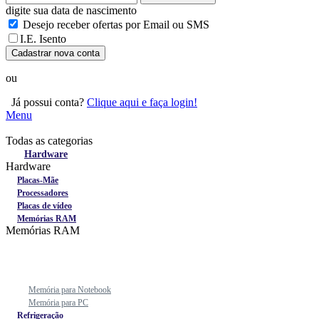
digite sua data de nascimento
Desejo receber ofertas por Email ou SMS
I.E. Isento
Cadastrar nova conta
ou
Já possui conta?
Clique aqui e faça login!
Menu
Todas as categorias
Todas as categorias
Hardware
Hardware
Placas-Mãe
Processadores
Placas de vídeo
Memórias RAM
Memórias RAM
Memória para Notebook
Memória para PC
Refrigeração