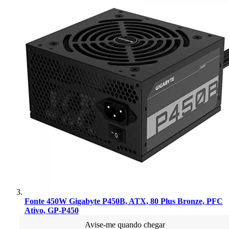
Fonte 450W Gigabyte P450B, ATX, 80 Plus Bronze, PFC
Ativo, GP-P450
Avise-me quando chegar