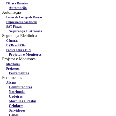
Pilhas e Baterias
Automação
Automação
Leitor de Código de Barras
Impressoras não fiscais
SAT Fiscais
Segurança Eletrônica
Segurança Eletrônica
Câmeras
DVRs e NVRs
Fontes para CFTV
Projetor e Monitores
Projetor e Monitores
Monitores
Projetores
Ferramentas
Ferramentas
Alicates
Computadores
Notebooks
Cadeiras
Mochilas e Pastas
Celulares
Servidores
Cabos