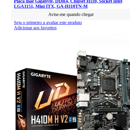
Placa mãe Gigabyte, DDR4, Chipset H110, Socket Intel
LGA1151, Mini ITX, GA-H110TN-M
Avise-me quando chegar
Seja o primeiro a avaliar este produto
Adicionar aos favoritos