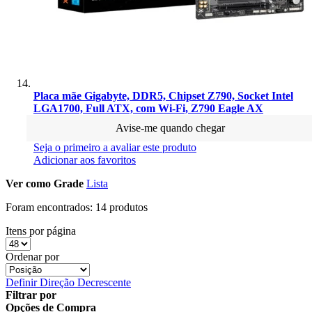
Placa mãe Gigabyte, DDR5, Chipset Z790, Socket Intel
LGA1700, Full ATX, com Wi-Fi, Z790 Eagle AX
Avise-me quando chegar
Seja o primeiro a avaliar este produto
Adicionar aos favoritos
Ver como
Grade
Lista
Foram encontrados:
14 produtos
Itens por página
Ordenar por
Definir Direção Decrescente
Filtrar por
Opções de Compra