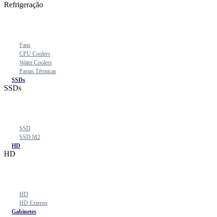
Refrigeração
Fans
CPU Coolers
Water Coolers
Pastas Térmicas
SSDs
SSDs
SSD
SSD M2
HD
HD
HD
HD Externo
Gabinetes