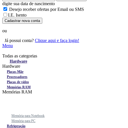
digite sua data de nascimento
Desejo receber ofertas por Email ou SMS
I.E. Isento
Cadastrar nova conta
ou
Já possui conta?
Clique aqui e faça login!
Menu
Todas as categorias
Todas as categorias
Hardware
Hardware
Placas-Mãe
Processadores
Placas de vídeo
Memórias RAM
Memórias RAM
Memória para Notebook
Memória para PC
Refrigeração