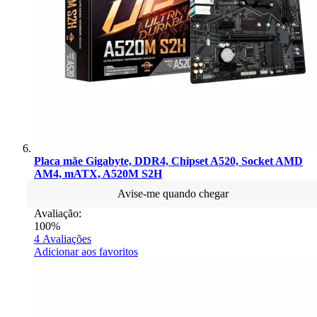
Placa mãe Gigabyte, DDR4, Chipset A520, Socket AMD
AM4, mATX, A520M S2H
Avise-me quando chegar
Avaliação:
100%
4
Avaliações
Adicionar aos favoritos