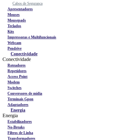
Cabos de Segurança
Apresentadores
Mouses
Mousepads
Teclados
Kits
Impressoras e Multifuncionais
Webcam
Pendrive
Conectividade
Conectividade
Roteadores
Repetidores
Access Point
Modem
Switches
Conversores de mídia
Terminais Gpon
Adaptadores
Energia
Energia
Estabilizadores
No-Breaks
Filtros de Linha
Transformadores