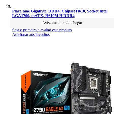
Placa mãe Gigabyte, DDR4, Chipset H610, Socket Intel
LGA1700, mATX, H610M H DDR4
Avise-me quando chegar
Seja o primeiro a avaliar este produto
Adicionar aos favoritos