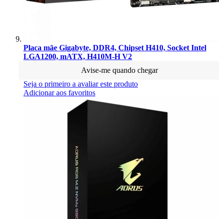
Placa mãe Gigabyte, DDR4, Chipset H410, Socket Intel
LGA1200, mATX, H410M-H V2
Avise-me quando chegar
Seja o primeiro a avaliar este produto
Adicionar aos favoritos