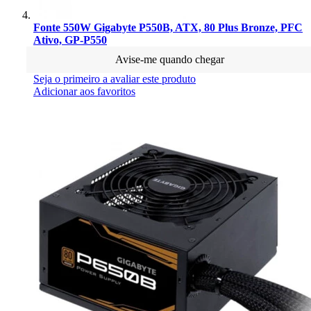
Fonte 550W Gigabyte P550B, ATX, 80 Plus Bronze, PFC
Ativo, GP-P550
Avise-me quando chegar
Seja o primeiro a avaliar este produto
Adicionar aos favoritos