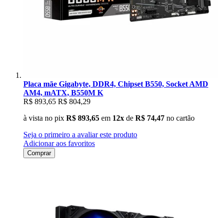
Placa mãe Gigabyte, DDR4, Chipset B550, Socket AMD
AM4, mATX, B550M K
R$ 893,65
R$ 804,29
à vista no pix
R$ 893,65
em
12x
de
R$ 74,47
no cartão
Seja o primeiro a avaliar este produto
Adicionar aos favoritos
Comprar