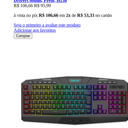
Drivers 40mm, Preto, H130
R$ 106,66
R$ 95,99
à vista no pix
R$ 106,66
em
2x
de
R$ 53,33
no cartão
Seja o primeiro a avaliar este produto
Adicionar aos favoritos
Comprar