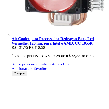
Air Cooler para Processador Redragon Buri, Led
Vermelho, 120mm, para Intel e AMD, CC-1055R
R$ 131,75
R$ 118,58
à vista no pix
R$ 131,75
em
2x
de
R$ 65,88
no cartão
Seja o primeiro a avaliar este produto
Adicionar aos favoritos
Comprar