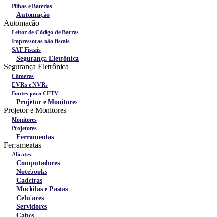
Pilhas e Baterias
Automação
Automação
Leitor de Código de Barras
Impressoras não fiscais
SAT Fiscais
Segurança Eletrônica
Segurança Eletrônica
Câmeras
DVRs e NVRs
Fontes para CFTV
Projetor e Monitores
Projetor e Monitores
Monitores
Projetores
Ferramentas
Ferramentas
Alicates
Computadores
Notebooks
Cadeiras
Mochilas e Pastas
Celulares
Servidores
Cabos