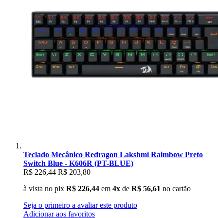
Teclado Mecânico Redragon Lakshmi Raimbow Preto
Switch Blue - K606R (PT-BLUE)
R$ 226,44
R$ 203,80
à vista no pix
R$ 226,44
em
4x
de
R$ 56,61
no cartão
Seja o primeiro a avaliar este produto
Adicionar aos favoritos