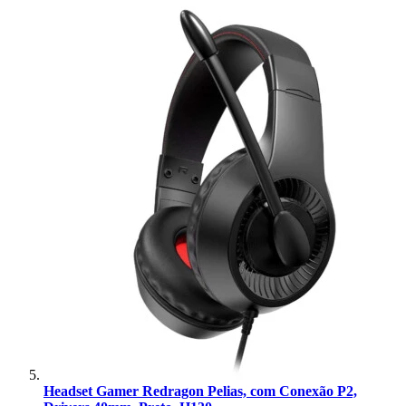
Headset Gamer Redragon Pelias, com Conexão P2,