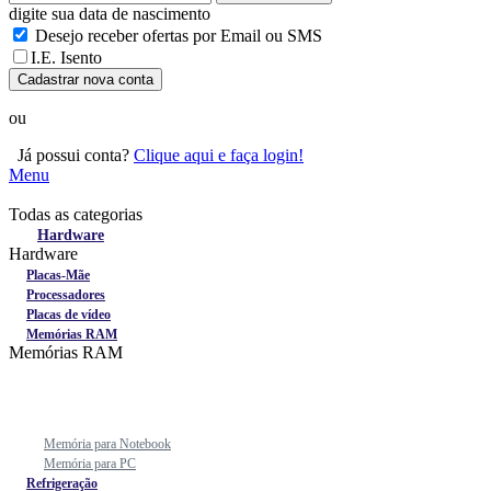
digite sua data de nascimento
Desejo receber ofertas por Email ou SMS
I.E. Isento
Cadastrar nova conta
ou
Já possui conta?
Clique aqui e faça login!
Menu
Todas as categorias
Todas as categorias
Hardware
Hardware
Placas-Mãe
Processadores
Placas de vídeo
Memórias RAM
Memórias RAM
Memória para Notebook
Memória para PC
Refrigeração