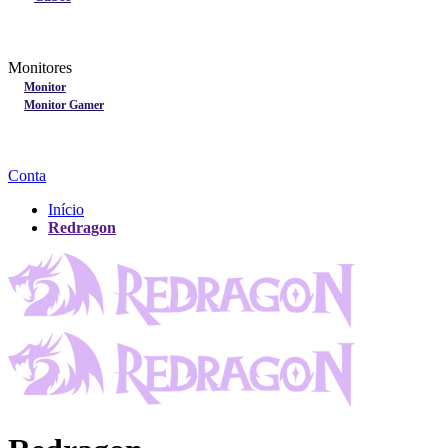
Lançamentos
Nobreak
Monitores
Monitores
Monitor
Monitor Gamer
Processadores
Linha Gamer
Openbox
Conta
Início
Redragon