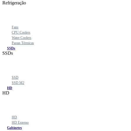
Refrigeração
Fans
CPU Coolers
Water Coolers
Pastas Térmicas
SSDs
SSDs
SSD
SSD M2
HD
HD
HD
HD Externo
Gabinetes