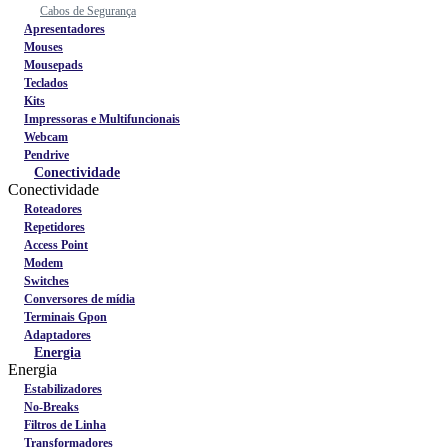
Cabos de Segurança
Apresentadores
Mouses
Mousepads
Teclados
Kits
Impressoras e Multifuncionais
Webcam
Pendrive
Conectividade
Conectividade
Roteadores
Repetidores
Access Point
Modem
Switches
Conversores de mídia
Terminais Gpon
Adaptadores
Energia
Energia
Estabilizadores
No-Breaks
Filtros de Linha
Transformadores