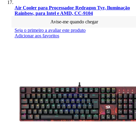
Air Cooler para Processador Redragon Tyr, Iluminação
Rainbow, para Intel e AMD, CC-9104
Avise-me quando chegar
Seja o primeiro a avaliar este produto
Adicionar aos favoritos