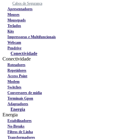
Cabos de Segurança
Apresentadores
Mouses
Mousepads
Teclados
Kits
Impressoras e Multifuncionais
Webcam
Pendrive
Conectividade
Conectividade
Roteadores
Repetidores
Access Point
Modem
Switches
Conversores de mídia
Terminais Gpon
Adaptadores
Energia
Energia
Estabilizadores
No-Breaks
Filtros de Linha
Transformadores