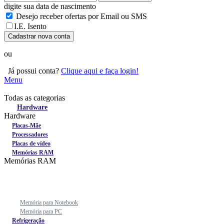
digite sua data de nascimento
Desejo receber ofertas por Email ou SMS
I.E. Isento
Cadastrar nova conta
ou
Já possui conta?
Clique aqui e faça login!
Menu
Todas as categorias
Todas as categorias
Hardware
Hardware
Placas-Mãe
Processadores
Placas de vídeo
Memórias RAM
Memórias RAM
Memória para Notebook
Memória para PC
Refrigeração