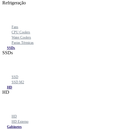
Refrigeração
Fans
CPU Coolers
Water Coolers
Pastas Térmicas
SSDs
SSDs
SSD
SSD M2
HD
HD
HD
HD Externo
Gabinetes