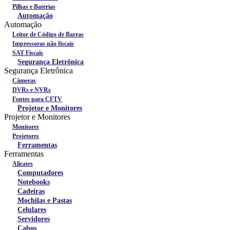
Pilhas e Baterias
Automação
Automação
Leitor de Código de Barras
Impressoras não fiscais
SAT Fiscais
Segurança Eletrônica
Segurança Eletrônica
Câmeras
DVRs e NVRs
Fontes para CFTV
Projetor e Monitores
Projetor e Monitores
Monitores
Projetores
Ferramentas
Ferramentas
Alicates
Computadores
Notebooks
Cadeiras
Mochilas e Pastas
Celulares
Servidores
Cabos