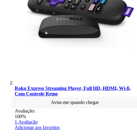
Roku Express Streaming Player, Full HD, HDMI, Wi-fi,
Com Controle Remo
Avise-me quando chegar
Avaliação:
100%
1
Avaliação
Adicionar aos favoritos