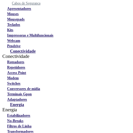
Cabos de Segurança
Apresentadores
Mouses
Mousepads
Teclados
Kits
Impressoras e Multifuncionais
Webcam
Pendrive
Conectividade
Conectividade
Roteadores
Repetidores
Access Point
Modem
Switches
Conversores de mídia
Terminais Gpon
Adaptadores
Energia
Energia
Estabilizadores
No-Breaks
Filtros de Linha
Transformadores