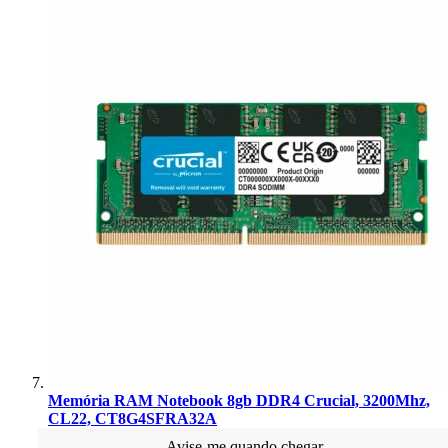
Memória RAM Notebook 8gb DDR4 Crucial, 3200Mhz,
CL22, CT8G4SFRA32A
Avise-me quando chegar