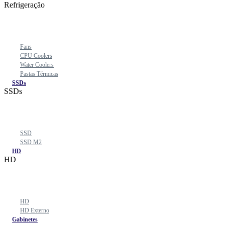
Refrigeração
Fans
CPU Coolers
Water Coolers
Pastas Térmicas
SSDs
SSDs
SSD
SSD M2
HD
HD
HD
HD Externo
Gabinetes