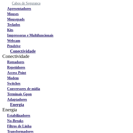
Cabos de Segurança
Apresentadores
Mouses
Mousepads
Teclados
Kits
Impressoras e Multifuncionais
Webcam
Pendrive
Conectividade
Conectividade
Roteadores
Repetidores
Access Point
Modem
Switches
Conversores de mídia
Terminais Gpon
Adaptadores
Energia
Energia
Estabilizadores
No-Breaks
Filtros de Linha
Transformadores