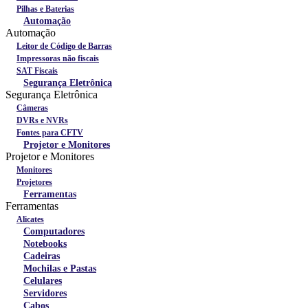
Pilhas e Baterias
Automação
Automação
Leitor de Código de Barras
Impressoras não fiscais
SAT Fiscais
Segurança Eletrônica
Segurança Eletrônica
Câmeras
DVRs e NVRs
Fontes para CFTV
Projetor e Monitores
Projetor e Monitores
Monitores
Projetores
Ferramentas
Ferramentas
Alicates
Computadores
Notebooks
Cadeiras
Mochilas e Pastas
Celulares
Servidores
Cabos