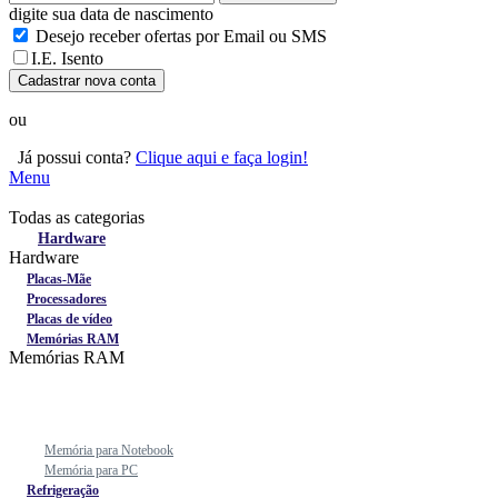
digite sua data de nascimento
Desejo receber ofertas por Email ou SMS
I.E. Isento
Cadastrar nova conta
ou
Já possui conta?
Clique aqui e faça login!
Menu
Todas as categorias
Todas as categorias
Hardware
Hardware
Placas-Mãe
Processadores
Placas de vídeo
Memórias RAM
Memórias RAM
Memória para Notebook
Memória para PC
Refrigeração