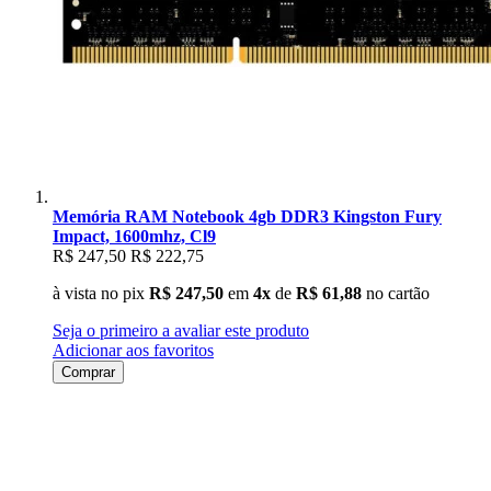
Memória RAM Notebook 4gb DDR3 Kingston Fury
Impact, 1600mhz, Cl9
R$ 247,50
R$ 222,75
à vista no pix
R$ 247,50
em
4x
de
R$ 61,88
no cartão
Seja o primeiro a avaliar este produto
Adicionar aos favoritos
Comprar