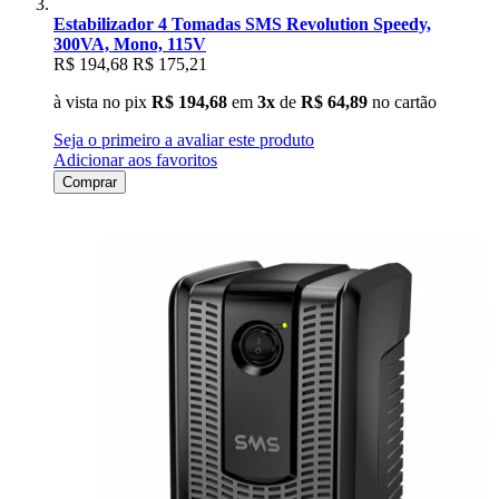
Estabilizador 4 Tomadas SMS Revolution Speedy,
300VA, Mono, 115V
R$ 194,68
R$ 175,21
à vista no pix
R$ 194,68
em
3x
de
R$ 64,89
no cartão
Seja o primeiro a avaliar este produto
Adicionar aos favoritos
Comprar