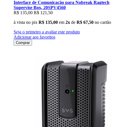
Interface de Comunicação para Nobreak Ragtech
Supervise Box, 20SPV4560
R$ 135,00
R$ 121,50
à vista no pix
R$ 135,00
em
2x
de
R$ 67,50
no cartão
Seja o primeiro a avaliar este produto
Adicionar aos favoritos
Comprar