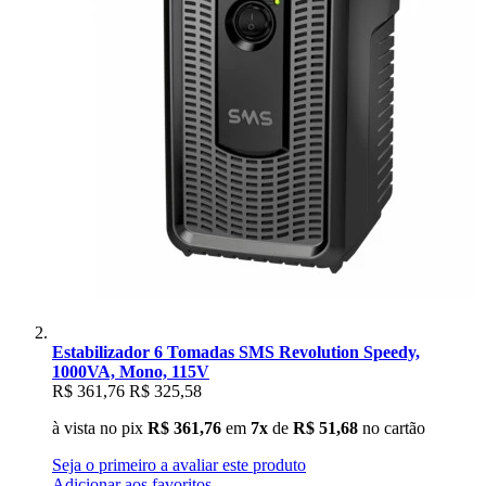
Estabilizador 6 Tomadas SMS Revolution Speedy,
1000VA, Mono, 115V
R$ 361,76
R$ 325,58
à vista no pix
R$ 361,76
em
7x
de
R$ 51,68
no cartão
Seja o primeiro a avaliar este produto
Adicionar aos favoritos