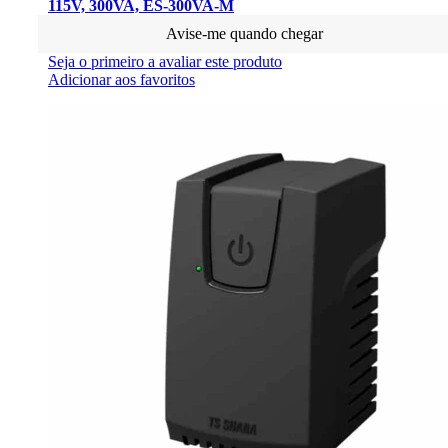
115V, 300VA, ES-300VA-M
Avise-me quando chegar
Seja o primeiro a avaliar este produto
Adicionar aos favoritos