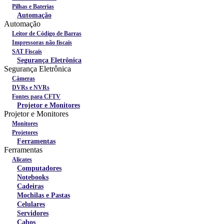
Pilhas e Baterias
Automação
Automação
Leitor de Código de Barras
Impressoras não fiscais
SAT Fiscais
Segurança Eletrônica
Segurança Eletrônica
Câmeras
DVRs e NVRs
Fontes para CFTV
Projetor e Monitores
Projetor e Monitores
Monitores
Projetores
Ferramentas
Ferramentas
Alicates
Computadores
Notebooks
Cadeiras
Mochilas e Pastas
Celulares
Servidores
Cabos