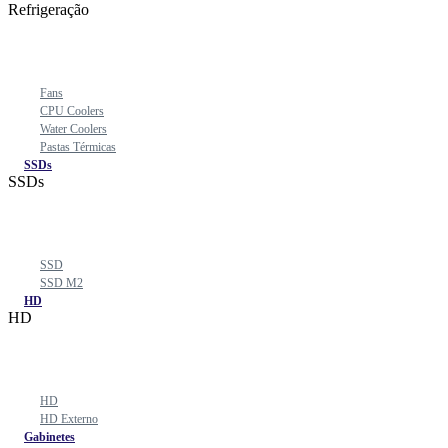
Refrigeração
Fans
CPU Coolers
Water Coolers
Pastas Térmicas
SSDs
SSDs
SSD
SSD M2
HD
HD
HD
HD Externo
Gabinetes