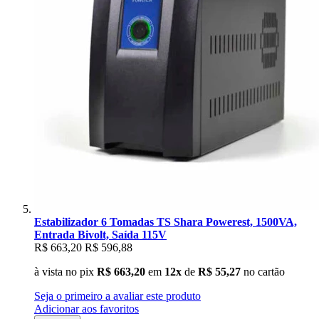
Estabilizador 6 Tomadas TS Shara Powerest, 1500VA,
Entrada Bivolt, Saída 115V
R$ 663,20
R$ 596,88
à vista no pix
R$ 663,20
em
12x
de
R$ 55,27
no cartão
Seja o primeiro a avaliar este produto
Adicionar aos favoritos