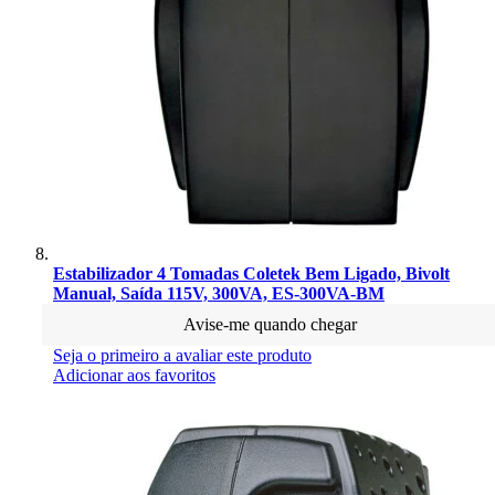
Estabilizador 4 Tomadas Coletek Bem Ligado, Bivolt
Manual, Saída 115V, 300VA, ES-300VA-BM
Avise-me quando chegar
Seja o primeiro a avaliar este produto
Adicionar aos favoritos