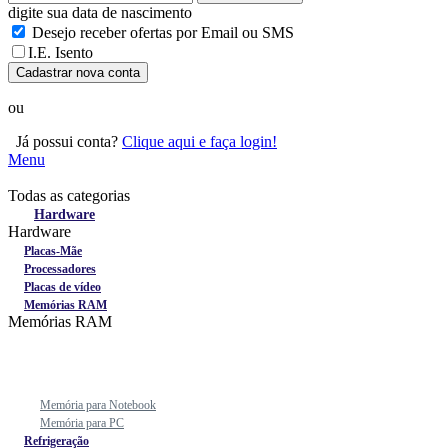
digite sua data de nascimento
Desejo receber ofertas por Email ou SMS
I.E. Isento
Cadastrar nova conta
ou
Já possui conta?
Clique aqui e faça login!
Menu
Todas as categorias
Todas as categorias
Hardware
Hardware
Placas-Mãe
Processadores
Placas de vídeo
Memórias RAM
Memórias RAM
Memória para Notebook
Memória para PC
Refrigeração