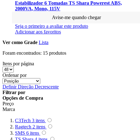
Estabilizador 6 Tomadas TS Shara Powerest ABS,
2000VA, Mono, 115V
Avise-me quando chegar
Seja o primeiro a avaliar este produto
Adicionar aos favoritos
Ver como
Grade
Lista
Foram encontrados:
15 produtos
Itens por página
Ordenar por
Definir Direção Decrescente
Filtrar por
Opções de Compra
Preço
Marca
C3Tech
3
itens
Ragtech
2
itens
SMS
6
itens
TS Shara
4
itens