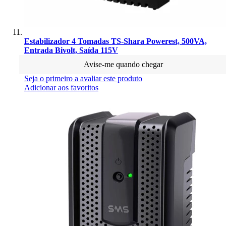
Estabilizador 4 Tomadas TS-Shara Powerest, 500VA,
Entrada Bivolt, Saída 115V
Avise-me quando chegar
Seja o primeiro a avaliar este produto
Adicionar aos favoritos