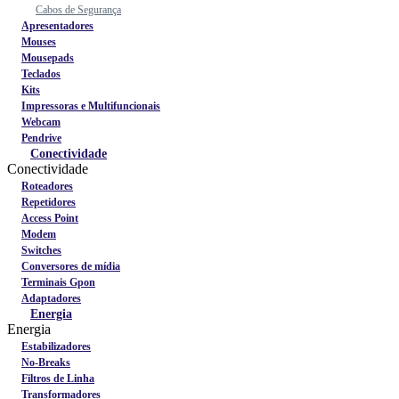
Cabos de Segurança
Apresentadores
Mouses
Mousepads
Teclados
Kits
Impressoras e Multifuncionais
Webcam
Pendrive
Conectividade
Conectividade
Roteadores
Repetidores
Access Point
Modem
Switches
Conversores de mídia
Terminais Gpon
Adaptadores
Energia
Energia
Estabilizadores
No-Breaks
Filtros de Linha
Transformadores