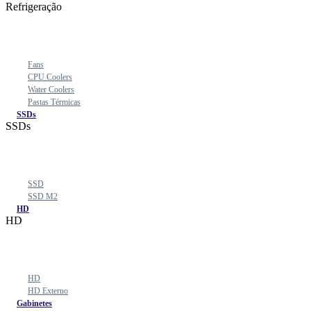
Refrigeração
Fans
CPU Coolers
Water Coolers
Pastas Térmicas
SSDs
SSDs
SSD
SSD M2
HD
HD
HD
HD Externo
Gabinetes