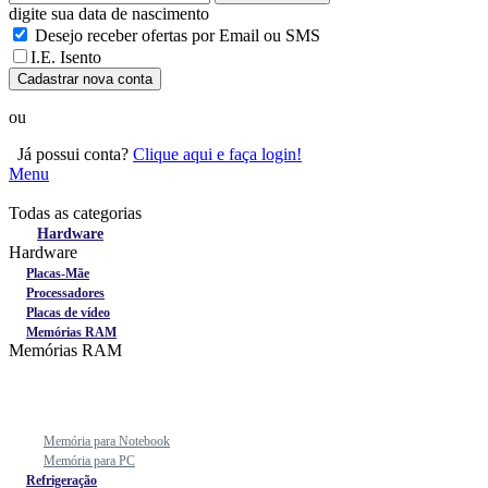
digite sua data de nascimento
Desejo receber ofertas por Email ou SMS
I.E. Isento
Cadastrar nova conta
ou
Já possui conta?
Clique aqui e faça login!
Menu
Todas as categorias
Todas as categorias
Hardware
Hardware
Placas-Mãe
Processadores
Placas de vídeo
Memórias RAM
Memórias RAM
Memória para Notebook
Memória para PC
Refrigeração