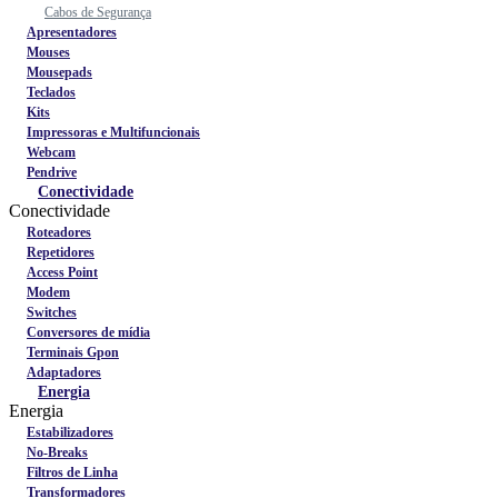
Cabos de Segurança
Apresentadores
Mouses
Mousepads
Teclados
Kits
Impressoras e Multifuncionais
Webcam
Pendrive
Conectividade
Conectividade
Roteadores
Repetidores
Access Point
Modem
Switches
Conversores de mídia
Terminais Gpon
Adaptadores
Energia
Energia
Estabilizadores
No-Breaks
Filtros de Linha
Transformadores