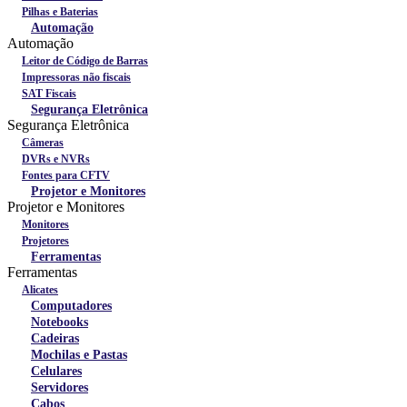
Pilhas e Baterias
Automação
Automação
Leitor de Código de Barras
Impressoras não fiscais
SAT Fiscais
Segurança Eletrônica
Segurança Eletrônica
Câmeras
DVRs e NVRs
Fontes para CFTV
Projetor e Monitores
Projetor e Monitores
Monitores
Projetores
Ferramentas
Ferramentas
Alicates
Computadores
Notebooks
Cadeiras
Mochilas e Pastas
Celulares
Servidores
Cabos