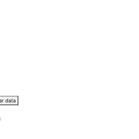
ar data
S