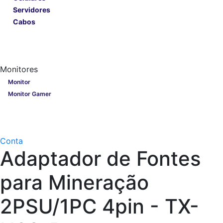
Servidores
Cabos
Lançamentos
Nobreak
Monitores
Monitores
Monitor
Monitor Gamer
Processadores
Linha Gamer
Openbox
Conta
Adaptador de Fontes
para Mineração
2PSU/1PC 4pin - TX-