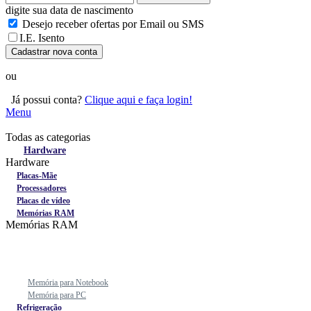
digite sua data de nascimento
Desejo receber ofertas por Email ou SMS
I.E. Isento
Cadastrar nova conta
ou
Já possui conta?
Clique aqui e faça login!
Menu
Todas as categorias
Todas as categorias
Hardware
Hardware
Placas-Mãe
Processadores
Placas de vídeo
Memórias RAM
Memórias RAM
Memória para Notebook
Memória para PC
Refrigeração