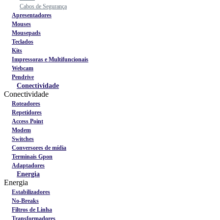
Cabos de Segurança
Apresentadores
Mouses
Mousepads
Teclados
Kits
Impressoras e Multifuncionais
Webcam
Pendrive
Conectividade
Conectividade
Roteadores
Repetidores
Access Point
Modem
Switches
Conversores de mídia
Terminais Gpon
Adaptadores
Energia
Energia
Estabilizadores
No-Breaks
Filtros de Linha
Transformadores