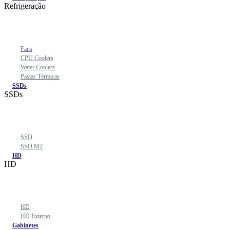
Refrigeração
Fans
CPU Coolers
Water Coolers
Pastas Térmicas
SSDs
SSDs
SSD
SSD M2
HD
HD
HD
HD Externo
Gabinetes