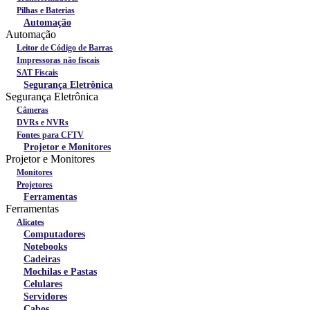
Pilhas e Baterias
Automação
Automação
Leitor de Código de Barras
Impressoras não fiscais
SAT Fiscais
Segurança Eletrônica
Segurança Eletrônica
Câmeras
DVRs e NVRs
Fontes para CFTV
Projetor e Monitores
Projetor e Monitores
Monitores
Projetores
Ferramentas
Ferramentas
Alicates
Computadores
Notebooks
Cadeiras
Mochilas e Pastas
Celulares
Servidores
Cabos