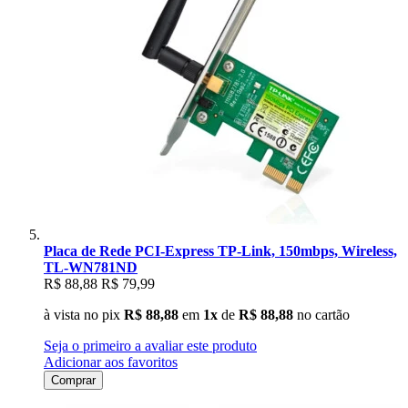
Placa de Rede PCI-Express TP-Link, 150mbps, Wireless,
TL-WN781ND
R$ 88,88
R$ 79,99
à vista no pix
R$ 88,88
em
1x
de
R$ 88,88
no cartão
Seja o primeiro a avaliar este produto
Adicionar aos favoritos
Comprar