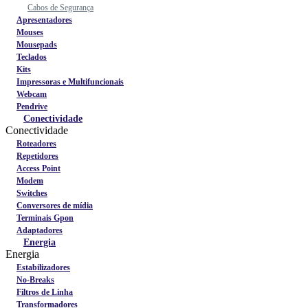
Cabos de Segurança
Apresentadores
Mouses
Mousepads
Teclados
Kits
Impressoras e Multifuncionais
Webcam
Pendrive
Conectividade
Conectividade
Roteadores
Repetidores
Access Point
Modem
Switches
Conversores de mídia
Terminais Gpon
Adaptadores
Energia
Energia
Estabilizadores
No-Breaks
Filtros de Linha
Transformadores