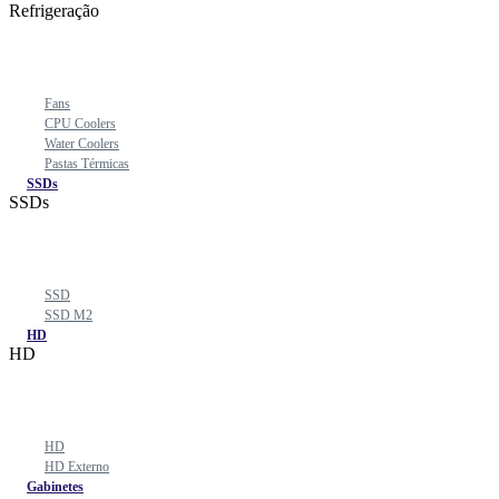
Refrigeração
Fans
CPU Coolers
Water Coolers
Pastas Térmicas
SSDs
SSDs
SSD
SSD M2
HD
HD
HD
HD Externo
Gabinetes