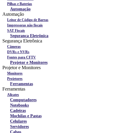
Pilhas e Baterias
Automação
Automação
Leitor de Código de Barras
Impressoras não fiscais
SAT Fiscais
Segurança Eletrônica
Segurança Eletrônica
Câmeras
DVRs e NVRs
Fontes para CFTV
Projetor e Monitores
Projetor e Monitores
Monitores
Projetores
Ferramentas
Ferramentas
Alicates
Computadores
Notebooks
Cadeiras
Mochilas e Pastas
Celulares
Servidores
Cabos