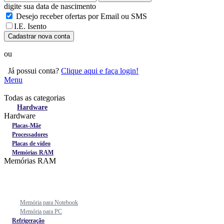
digite sua data de nascimento
Desejo receber ofertas por Email ou SMS
I.E. Isento
Cadastrar nova conta
ou
Já possui conta?
Clique aqui e faça login!
Menu
Todas as categorias
Todas as categorias
Hardware
Hardware
Placas-Mãe
Processadores
Placas de vídeo
Memórias RAM
Memórias RAM
Memória para Notebook
Memória para PC
Refrigeração