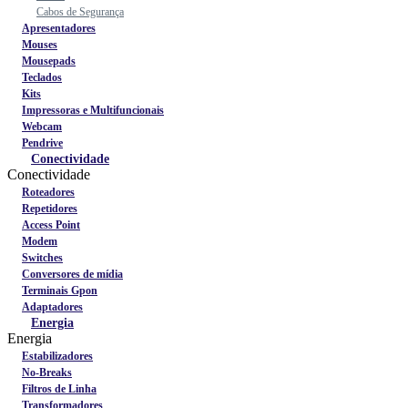
Cabos de Segurança
Apresentadores
Mouses
Mousepads
Teclados
Kits
Impressoras e Multifuncionais
Webcam
Pendrive
Conectividade
Conectividade
Roteadores
Repetidores
Access Point
Modem
Switches
Conversores de mídia
Terminais Gpon
Adaptadores
Energia
Energia
Estabilizadores
No-Breaks
Filtros de Linha
Transformadores