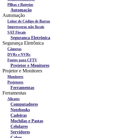
Pilhas e Baterias
Automação
Automação
Leitor de Código de Barras
Impressoras não fiscais
SAT Fiscais
Segurança Eletrônica
Segurança Eletrônica
Câmeras
DVRs e NVRs
Fontes para CFTV
Projetor e Monitores
Projetor e Monitores
Monitores
Projetores
Ferramentas
Ferramentas
Alicates
Computadores
Notebooks
Cadeiras
Mochilas e Pastas
Celulares
Servidores
Cabos