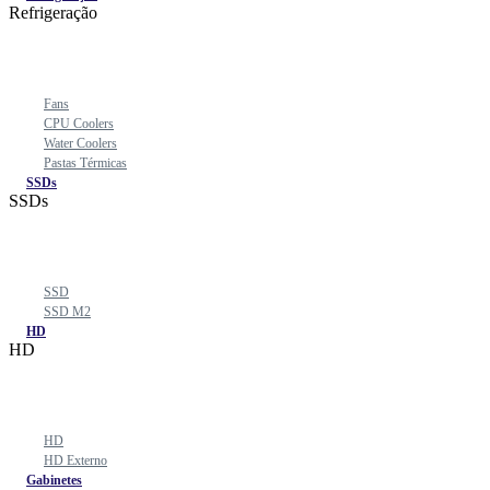
Refrigeração
Fans
CPU Coolers
Water Coolers
Pastas Térmicas
SSDs
SSDs
SSD
SSD M2
HD
HD
HD
HD Externo
Gabinetes