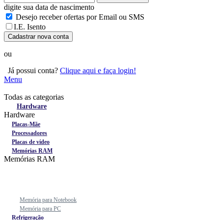
digite sua data de nascimento
Desejo receber ofertas por Email ou SMS
I.E. Isento
Cadastrar nova conta
ou
Já possui conta?
Clique aqui e faça login!
Menu
Todas as categorias
Todas as categorias
Hardware
Hardware
Placas-Mãe
Processadores
Placas de vídeo
Memórias RAM
Memórias RAM
Memória para Notebook
Memória para PC
Refrigeração