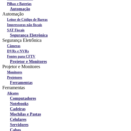
Pilhas e Baterias
Automação
Automação
Leitor de Código de Barras
Impressoras não fiscais
SAT Fiscais
Segurança Eletrônica
Segurança Eletrônica
Câmeras
DVRs e NVRs
Fontes para CFTV
Projetor e Monitores
Projetor e Monitores
Monitores
Projetores
Ferramentas
Ferramentas
Alicates
Computadores
Notebooks
Cadeiras
Mochilas e Pastas
Celulares
Servidores
Cabos