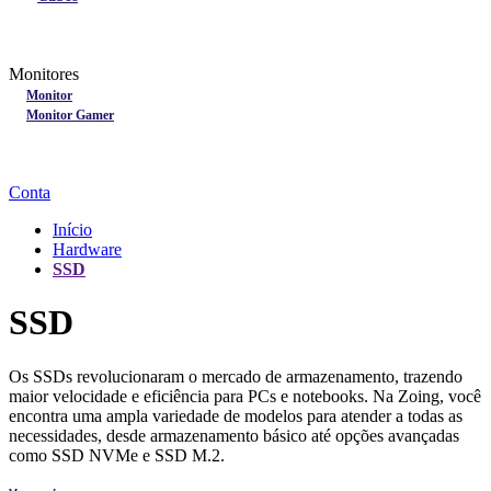
Lançamentos
Nobreak
Monitores
Monitores
Monitor
Monitor Gamer
Processadores
Linha Gamer
Openbox
Conta
Início
Hardware
SSD
SSD
Os SSDs revolucionaram o mercado de armazenamento, trazendo
maior velocidade e eficiência para PCs e notebooks. Na Zoing, você
encontra uma ampla variedade de modelos para atender a todas as
necessidades, desde armazenamento básico até opções avançadas
como SSD NVMe e SSD M.2.