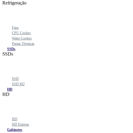
Refrigeração
Fans
CPU Coolers
Water Coolers
Pastas Térmicas
SSDs
SSDs
SSD
SSD M2
HD
HD
HD
HD Externo
Gabinetes