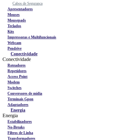
Cabos de Segurança
Apresentadores
Mouses
Mousepads
Teclados
Kits
Impressoras e Multifuncionais
Webcam
Pendrive
Conectividade
Conectividade
Roteadores
Repetidores
Access Point
Modem
Switches
Conversores de mídia
Terminais Gpon
Adaptadores
Energia
Energia
Estabilizadores
No-Breaks
Filtros de Linha
Transformadores