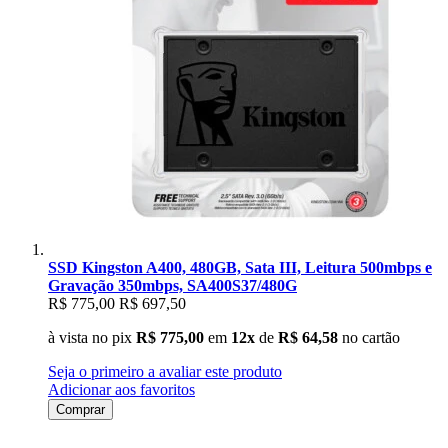
SSD Kingston A400, 480GB, Sata III, Leitura 500mbps e
Gravação 350mbps, SA400S37/480G
R$ 775,00
R$ 697,50
à vista no pix
R$ 775,00
em
12x
de
R$ 64,58
no cartão
Seja o primeiro a avaliar este produto
Adicionar aos favoritos
Comprar