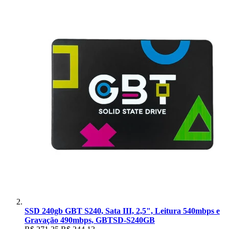
SSD 240gb GBT S240, Sata III, 2,5", Leitura 540mbps e
Gravação 490mbps, GBTSD-S240GB