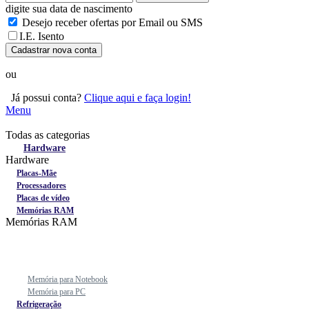
digite sua data de nascimento
Desejo receber ofertas por Email ou SMS
I.E. Isento
Cadastrar nova conta
ou
Já possui conta?
Clique aqui e faça login!
Menu
Todas as categorias
Todas as categorias
Hardware
Hardware
Placas-Mãe
Processadores
Placas de vídeo
Memórias RAM
Memórias RAM
Memória para Notebook
Memória para PC
Refrigeração