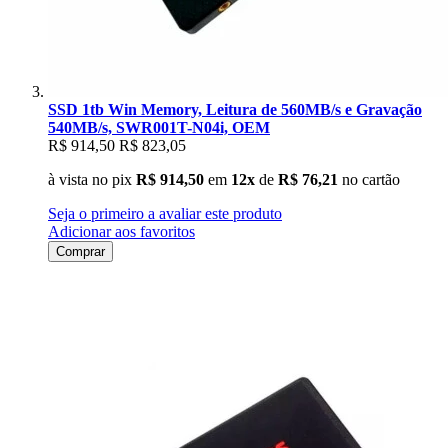
SSD 1tb Win Memory, Leitura de 560MB/s e Gravação
540MB/s, SWR001T-N04i, OEM
R$ 914,50
R$ 823,05
à vista no pix
R$ 914,50
em
12x
de
R$ 76,21
no cartão
Seja o primeiro a avaliar este produto
Adicionar aos favoritos
Comprar