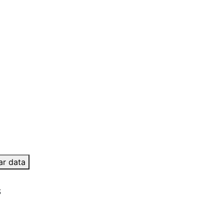
ar data
S