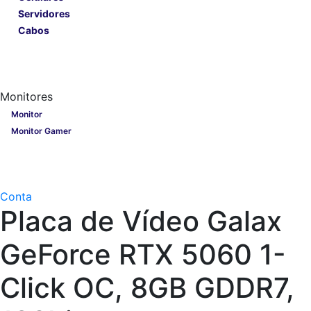
Servidores
Cabos
Lançamentos
Nobreak
Monitores
Monitores
Monitor
Monitor Gamer
Processadores
Linha Gamer
Openbox
Conta
Placa de Vídeo Galax
GeForce RTX 5060 1-
Click OC, 8GB GDDR7,