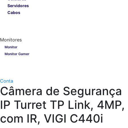
Servidores
Cabos
Lançamentos
Nobreak
Monitores
Monitores
Monitor
Monitor Gamer
Processadores
Linha Gamer
Openbox
Conta
Câmera de Segurança
IP Turret TP Link, 4MP,
com IR, VIGI C440i