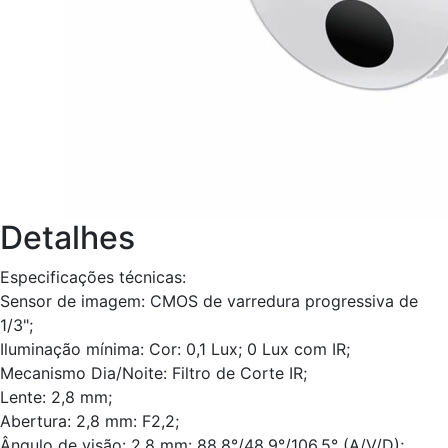
Detalhes
Especificações técnicas:
Sensor de imagem: CMOS de varredura progressiva de
1/3";
Iluminação mínima: Cor: 0,1 Lux; 0 Lux com IR;
Mecanismo Dia/Noite: Filtro de Corte IR;
Lente: 2,8 mm;
Abertura: 2,8 mm: F2,2;
Ângulo de visão: 2,8 mm: 88,8°/48,9°/106,5° (A/V/D);