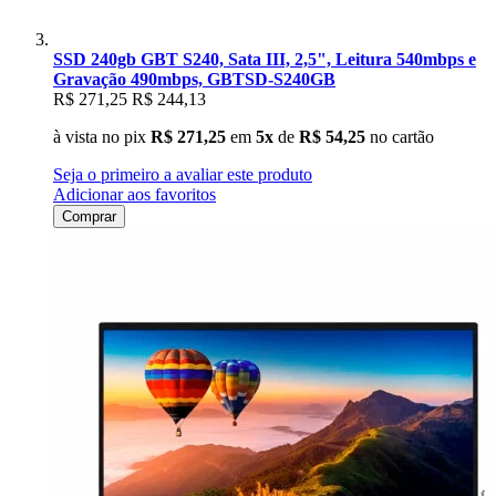
SSD 240gb GBT S240, Sata III, 2,5", Leitura 540mbps e
Gravação 490mbps, GBTSD-S240GB
R$ 271,25
R$ 244,13
à vista no pix
R$ 271,25
em
5x
de
R$ 54,25
no cartão
Seja o primeiro a avaliar este produto
Adicionar aos favoritos
Comprar