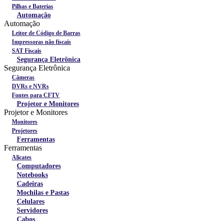
Pilhas e Baterias
Automação
Automação
Leitor de Código de Barras
Impressoras não fiscais
SAT Fiscais
Segurança Eletrônica
Segurança Eletrônica
Câmeras
DVRs e NVRs
Fontes para CFTV
Projetor e Monitores
Projetor e Monitores
Monitores
Projetores
Ferramentas
Ferramentas
Alicates
Computadores
Notebooks
Cadeiras
Mochilas e Pastas
Celulares
Servidores
Cabos