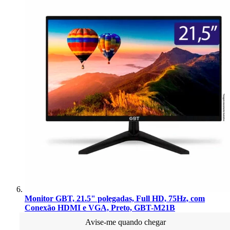
Monitor GBT, 21.5" polegadas, Full HD, 75Hz, com
Conexão HDMI e VGA, Preto, GBT-M21B
Avise-me quando chegar