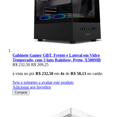
Gabinete Gamer GBT, Frente e Lateral em Vidro
Temperado, com 3 fans Rainbow, Preto, X500MB
R$ 232,50
R$ 209,25
à vista no pix
R$ 232,50
em
4x
de
R$ 58,13
no cartão
Seja o primeiro a avaliar este produto
Adicionar aos favoritos
Comprar