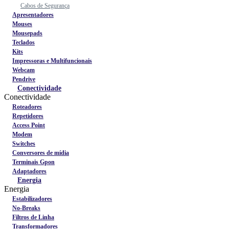
Cabos de Segurança
Apresentadores
Mouses
Mousepads
Teclados
Kits
Impressoras e Multifuncionais
Webcam
Pendrive
Conectividade
Conectividade
Roteadores
Repetidores
Access Point
Modem
Switches
Conversores de mídia
Terminais Gpon
Adaptadores
Energia
Energia
Estabilizadores
No-Breaks
Filtros de Linha
Transformadores