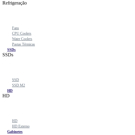
Refrigeração
Fans
CPU Coolers
Water Coolers
Pastas Térmicas
SSDs
SSDs
SSD
SSD M2
HD
HD
HD
HD Externo
Gabinetes