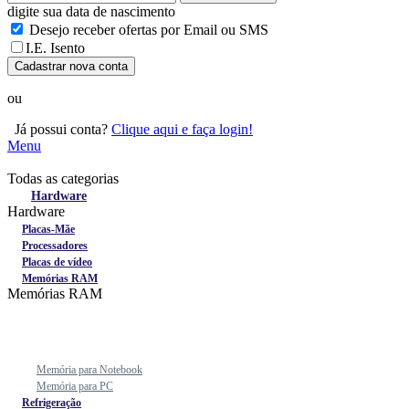
digite sua data de nascimento
Desejo receber ofertas por Email ou SMS
I.E. Isento
Cadastrar nova conta
ou
Já possui conta?
Clique aqui e faça login!
Menu
Todas as categorias
Todas as categorias
Hardware
Hardware
Placas-Mãe
Processadores
Placas de vídeo
Memórias RAM
Memórias RAM
Memória para Notebook
Memória para PC
Refrigeração