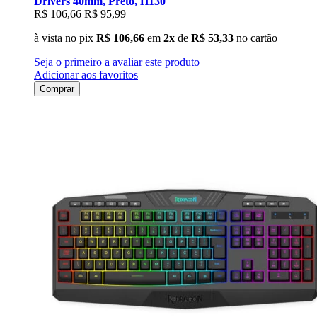
Drivers 40mm, Preto, H130
R$ 106,66
R$ 95,99
à vista no pix
R$ 106,66
em
2x
de
R$ 53,33
no cartão
Seja o primeiro a avaliar este produto
Adicionar aos favoritos
Comprar