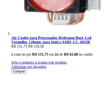
Air Cooler para Processador Redragon Buri, Led
Vermelho, 120mm, para Intel e AMD, CC-1055R
R$ 131,75
R$ 118,58
à vista no pix
R$ 131,75
em
2x
de
R$ 65,88
no cartão
Seja o primeiro a avaliar este produto
Adicionar aos favoritos
Comprar