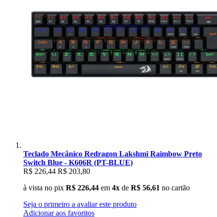
Teclado Mecânico Redragon Lakshmi Raimbow Preto
Switch Blue - K606R (PT-BLUE)
R$ 226,44
R$ 203,80
à vista no pix
R$ 226,44
em
4x
de
R$ 56,61
no cartão
Seja o primeiro a avaliar este produto
Adicionar aos favoritos