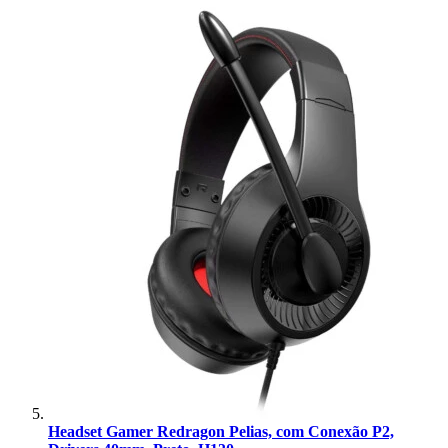
Headset Gamer Redragon Pelias, com Conexão P2,