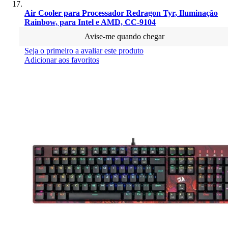
Air Cooler para Processador Redragon Tyr, Iluminação
Rainbow, para Intel e AMD, CC-9104
Avise-me quando chegar
Seja o primeiro a avaliar este produto
Adicionar aos favoritos