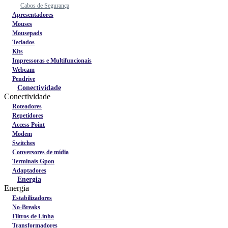
Cabos de Segurança
Apresentadores
Mouses
Mousepads
Teclados
Kits
Impressoras e Multifuncionais
Webcam
Pendrive
Conectividade
Conectividade
Roteadores
Repetidores
Access Point
Modem
Switches
Conversores de mídia
Terminais Gpon
Adaptadores
Energia
Energia
Estabilizadores
No-Breaks
Filtros de Linha
Transformadores