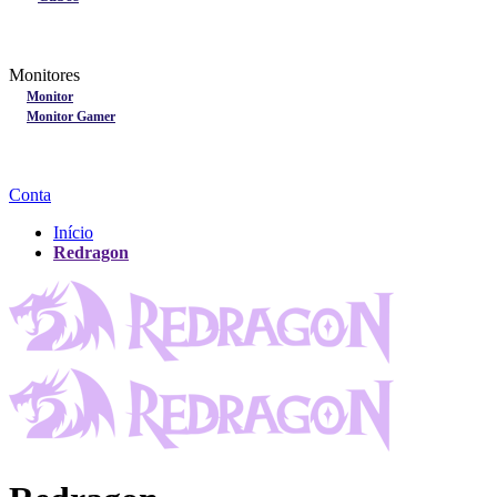
Lançamentos
Nobreak
Monitores
Monitores
Monitor
Monitor Gamer
Processadores
Linha Gamer
Openbox
Conta
Início
Redragon