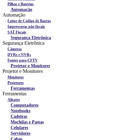
Pilhas e Baterias
Automação
Automação
Leitor de Código de Barras
Impressoras não fiscais
SAT Fiscais
Segurança Eletrônica
Segurança Eletrônica
Câmeras
DVRs e NVRs
Fontes para CFTV
Projetor e Monitores
Projetor e Monitores
Monitores
Projetores
Ferramentas
Ferramentas
Alicates
Computadores
Notebooks
Cadeiras
Mochilas e Pastas
Celulares
Servidores
Cabos