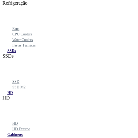
Refrigeração
Fans
CPU Coolers
Water Coolers
Pastas Térmicas
SSDs
SSDs
SSD
SSD M2
HD
HD
HD
HD Externo
Gabinetes