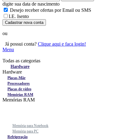
digite sua data de nascimento
Desejo receber ofertas por Email ou SMS
I.E. Isento
Cadastrar nova conta
ou
Já possui conta?
Clique aqui e faça login!
Menu
Todas as categorias
Todas as categorias
Hardware
Hardware
Placas-Mãe
Processadores
Placas de vídeo
Memórias RAM
Memórias RAM
Memória para Notebook
Memória para PC
Refrigeração