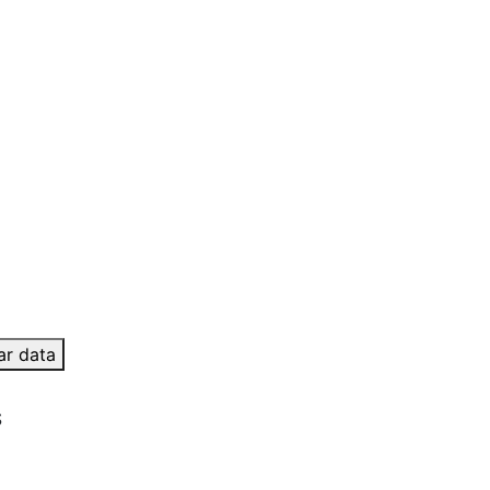
ar data
S