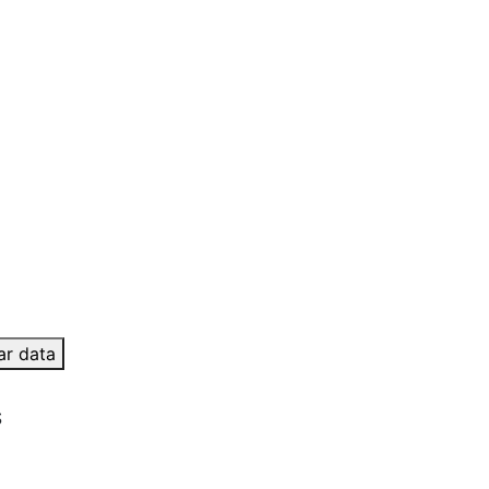
ar data
S