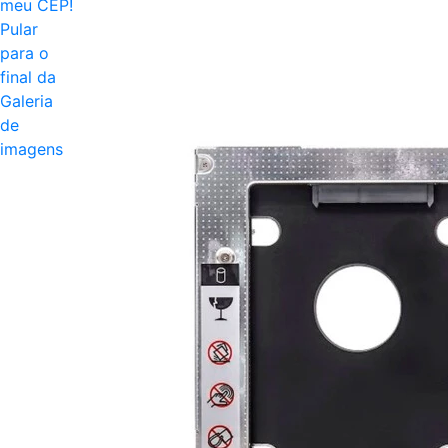
meu CEP!
Pular
para o
final da
Galeria
de
imagens