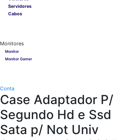
Servidores
Cabos
Lançamentos
Nobreak
Monitores
Monitores
Monitor
Monitor Gamer
Processadores
Linha Gamer
Openbox
Conta
Case Adaptador P/
Segundo Hd e Ssd
Sata p/ Not Univ