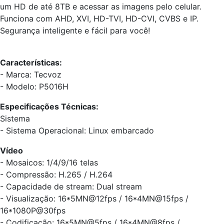
um HD de até 8TB e acessar as imagens pelo celular.
Funciona com AHD, XVI, HD-TVI, HD-CVI, CVBS e IP.
Segurança inteligente e fácil para você!
Características:
- Marca: Tecvoz
- Modelo: P5016H
Especificações Técnicas:
Sistema
- Sistema Operacional: Linux embarcado
Vídeo
- Mosaicos: 1/4/9/16 telas
- Compressão: H.265 / H.264
- Capacidade de stream: Dual stream
- Visualização: 16*5MN@12fps / 16*4MN@15fps /
16*1080P@30fps
- Codificação: 16*5MN@5fps / 16*4MN@8fps /