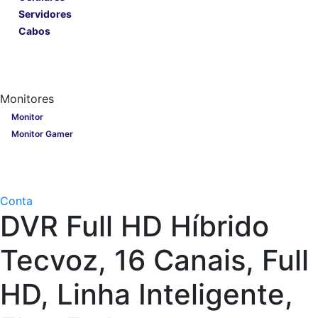
Servidores
Cabos
Lançamentos
Nobreak
Monitores
Monitores
Monitor
Monitor Gamer
Processadores
Linha Gamer
Openbox
Conta
DVR Full HD Híbrido
Tecvoz, 16 Canais, Full
HD, Linha Inteligente,