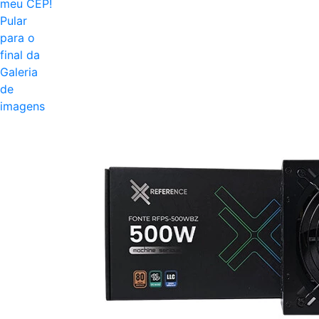
meu CEP!
Pular
para o
final da
Galeria
de
imagens