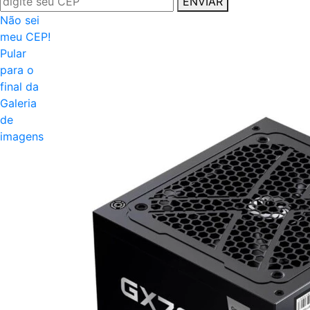
ENVIAR
Não sei
meu CEP!
Pular
para o
final da
Galeria
de
imagens