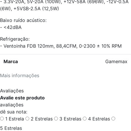
- 3.3V-20A, 5V-20A (100W), +12V-58A (696W), -12V-0.5A
(6W), +5VSB-2.5A (12,5W)
Baixo ruído acústico:
- <42dBA
Refrigeração:
- Ventoinha FDB 120mm, 88,4CFM, 0-2300 ± 10% RPM
Marca
Gamemax
Mais informações
Avaliações
Avalie este produto
avaliações
dê sua nota:
1 Estrela
2 Estrelas
3 Estrelas
4 Estrelas
5 Estrelas