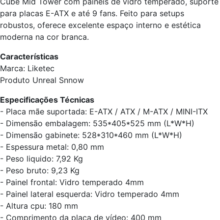
Cube Mid Tower com painéis de vidro temperado, suporte
para placas E-ATX e até 9 fans. Feito para setups
robustos, oferece excelente espaço interno e estética
moderna na cor branca.
Características
Marca: Liketec
Produto Unreal Snnow
Especificações Técnicas
- Placa mãe suportada: E-ATX / ATX / M-ATX / MINI-ITX
- Dimensão embalagem: 535*405*525 mm (L*W*H)
- Dimensão gabinete: 528*310*460 mm (L*W*H)
- Espessura metal: 0,80 mm
- Peso liquido: 7,92 Kg
- Peso bruto: 9,23 Kg
- Painel frontal: Vidro temperado 4mm
- Painel lateral esquerda: Vidro temperado 4mm
- Altura cpu: 180 mm
- Comprimento da placa de vídeo: 400 mm