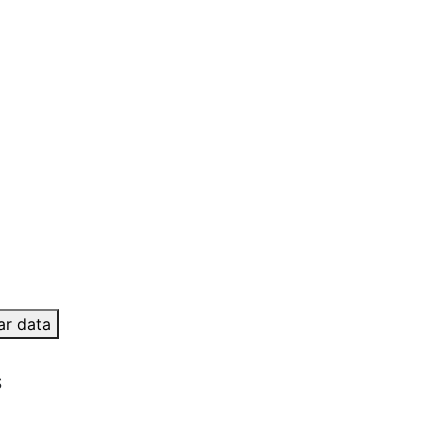
ar data
S