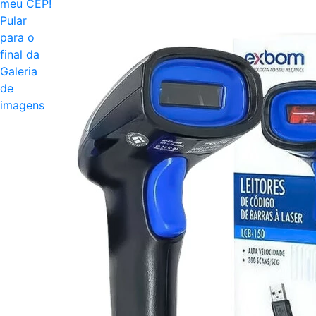
meu CEP!
Pular
para o
final da
Galeria
de
imagens