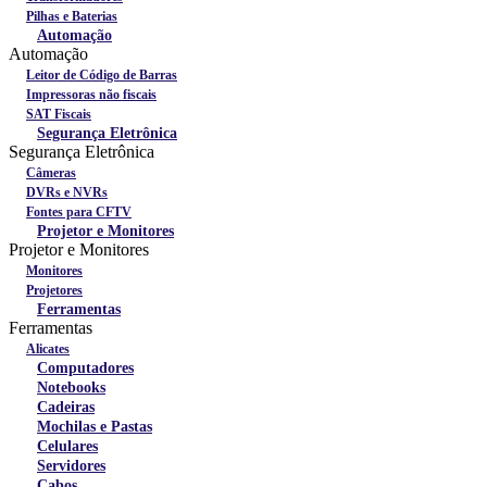
Pilhas e Baterias
Automação
Automação
Leitor de Código de Barras
Impressoras não fiscais
SAT Fiscais
Segurança Eletrônica
Segurança Eletrônica
Câmeras
DVRs e NVRs
Fontes para CFTV
Projetor e Monitores
Projetor e Monitores
Monitores
Projetores
Ferramentas
Ferramentas
Alicates
Computadores
Notebooks
Cadeiras
Mochilas e Pastas
Celulares
Servidores
Cabos