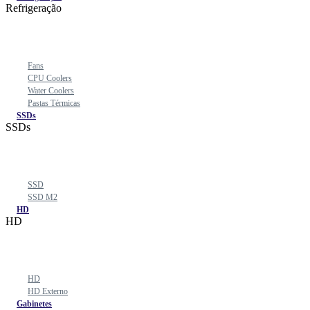
Refrigeração
Fans
CPU Coolers
Water Coolers
Pastas Térmicas
SSDs
SSDs
SSD
SSD M2
HD
HD
HD
HD Externo
Gabinetes