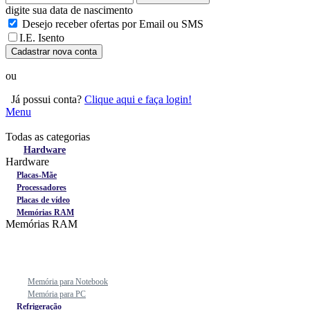
digite sua data de nascimento
Desejo receber ofertas por Email ou SMS
I.E. Isento
Cadastrar nova conta
ou
Já possui conta?
Clique aqui e faça login!
Menu
Todas as categorias
Todas as categorias
Hardware
Hardware
Placas-Mãe
Processadores
Placas de vídeo
Memórias RAM
Memórias RAM
Memória para Notebook
Memória para PC
Refrigeração