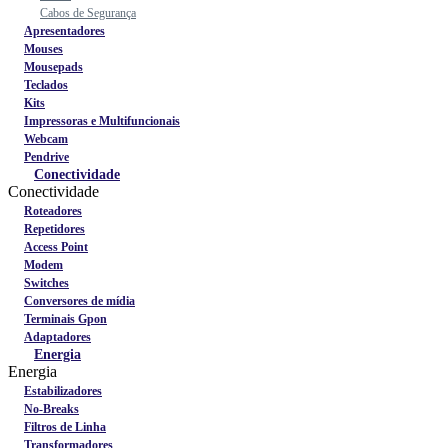
Cabos de Segurança
Apresentadores
Mouses
Mousepads
Teclados
Kits
Impressoras e Multifuncionais
Webcam
Pendrive
Conectividade
Conectividade
Roteadores
Repetidores
Access Point
Modem
Switches
Conversores de mídia
Terminais Gpon
Adaptadores
Energia
Energia
Estabilizadores
No-Breaks
Filtros de Linha
Transformadores