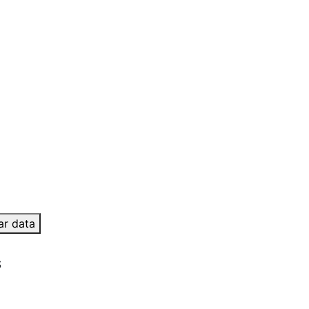
ar data
S