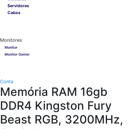
Servidores
Cabos
Lançamentos
Nobreak
Monitores
Monitores
Monitor
Monitor Gamer
Processadores
Linha Gamer
Openbox
Conta
Memória RAM 16gb
DDR4 Kingston Fury
Beast RGB, 3200MHz,