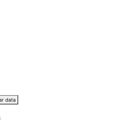
ar data
S