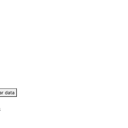
ar data
S