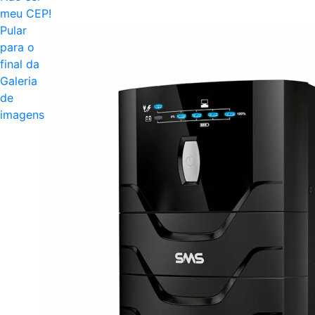
meu CEP!
Pular
para o
final da
Galeria
de
imagens