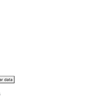
ar data
S