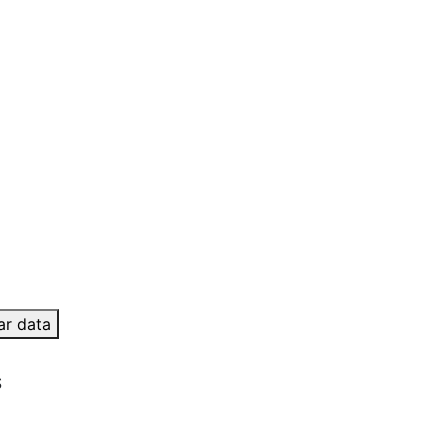
ar data
S