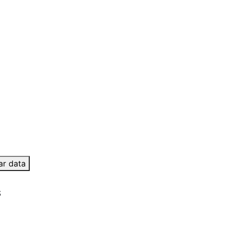
ar data
S