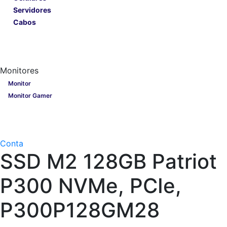
Servidores
Cabos
Lançamentos
Nobreak
Monitores
Monitores
Monitor
Monitor Gamer
Processadores
Linha Gamer
Openbox
Conta
SSD M2 128GB Patriot
P300 NVMe, PCIe,
P300P128GM28