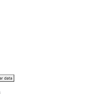
ar data
S