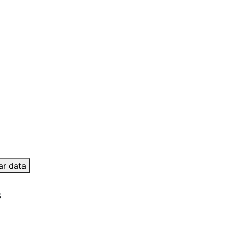
ar data
S