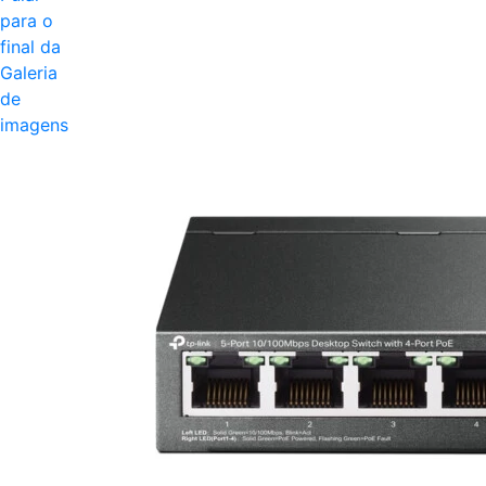
para o
final da
Galeria
de
imagens